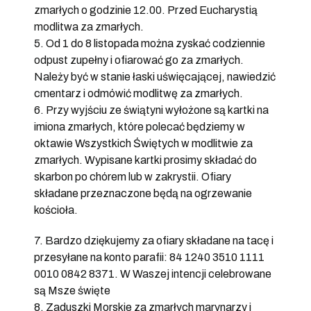
zmarłych o godzinie 12.00. Przed Eucharystią
modlitwa za zmarłych.
5. Od 1 do 8 listopada można zyskać codziennie
odpust zupełny i ofiarować go za zmarłych.
Należy być w stanie łaski uświęcającej, nawiedzić
cmentarz i odmówić modlitwę za zmarłych.
6. Przy wyjściu ze świątyni wyłożone są kartki na
imiona zmarłych, które polecać będziemy w
oktawie Wszystkich Świętych w modlitwie za
zmarłych. Wypisane kartki prosimy składać do
skarbon po chórem lub w zakrystii. Ofiary
składane przeznaczone będą na ogrzewanie
kościoła.
7. Bardzo dziękujemy za ofiary składane na tacę i
przesyłane na konto parafii: 84 1240 3510 1111
0010 0842 8371. W Waszej intencji celebrowane
są Msze święte
8. Zaduszki Morskie za zmarłych marynarzy i