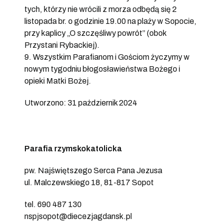
tych, którzy nie wrócili z morza odbędą się 2
listopada br. o godzinie 19.00 na plaży w Sopocie,
przy kaplicy „O szczęśliwy powrót” (obok
Przystani Rybackiej).
9. Wszystkim Parafianom i Gościom życzymy w
nowym tygodniu błogosławieństwa Bożego i
opieki Matki Bożej.
Utworzono: 31 październik 2024
Parafia rzymskokatolicka
pw. Najświętszego Serca Pana Jezusa
ul. Malczewskiego 18, 81-817 Sopot
tel. 690 487 130
nspjsopot@diecezjagdansk.pl