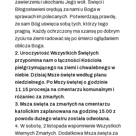
zawierzeniu i ukochaniu Jego woli. Święci i
Błogosławieni orędują za nami u Boga w
sprawach im polecanych. Potwierdzają prawdę,
że sam Bóg uświęca sobą tych, którzy tego
pragną. Każdy ochrzczony ma szansę po dobrym
życiu na ziemi radować się po śmierci oglądaniem
oblicza Boga.
2. Uroczystość Wszystkich Świętych
przypomina nam o łączności Kościoła
pielgrzymującego na ziemi i chwalebnego w
niebie. Dzisiaj Msze święte według planu
niedzielnego. Po Mszy świętej o godzinie
11.15 procesja na cmentarzu komunalnym i
różaniec za zmarłych.
3. Msza święta za zmarłych na cmentarzu
katolickim zaplanowana na godzinę 15.00 z
powodu dużego wiatru została odwołana.
4. W sobotę, 2 listopada wspomnienie Wszystkich
Wiernych Zmarłych. Dodatkowa Msza święta za