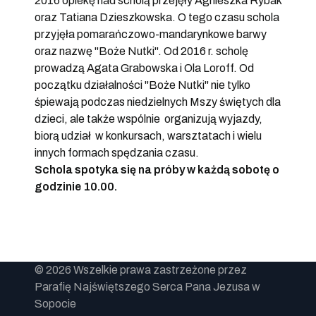
2016 opiekę nad scholą przejęły Agnieszka Rybak
oraz Tatiana Dzieszkowska. O tego czasu schola
przyjęła pomarańczowo-mandarynkowe barwy
oraz nazwę "Boże Nutki". Od 2016 r. scholę
prowadzą Agata Grabowska i Ola Loroff. Od
początku działalności "Boże Nutki" nie tylko
śpiewają podczas niedzielnych Mszy świętych dla
dzieci, ale także wspólnie organizują wyjazdy,
biorą udział w konkursach, warsztatach i wielu
innych formach spędzania czasu.
Schola spotyka się na próby w każdą sobotę o
godzinie 10.00.
© 2026 Wszelkie prawa zastrzeżone przez
Parafię Najświętszego Serca Pana Jezusa w
Sopocie