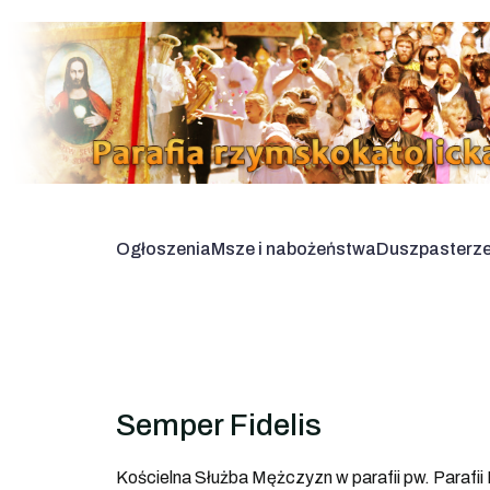
Ogłoszenia
Msze i nabożeństwa
Duszpasterz
Semper Fidelis
Kościelna Służba Mężczyzn w parafii pw. Paraf