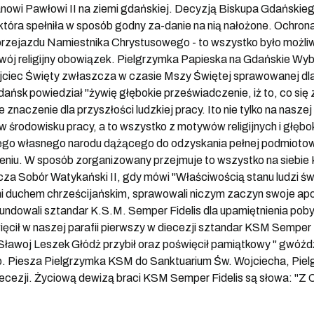
nowi Pawłowi II na ziemi gdańskiej. Decyzją Biskupa Gdańskiego
tóra spełniła w sposób godny za-danie na nią nałożone. Ochrona 
zejazdu Namiestnika Chrystusowego - to wszystko było możliwe 
 swój religijny obowiązek. Pielgrzymka Papieska na Gdańskie W
Ojciec Święty zwłaszcza w czasie Mszy Świętej sprawowanej dla
ańsk powiedział "żywię głębokie przeświadczenie, iż to, co się
znaczenie dla przyszłości ludzkiej pracy. Ito nie tylko na nasze
 w środowisku pracy, a to wszystko z motywów religijnych i gł
go własnego narodu dążącego do odzyskania pełnej podmiotowośc
eniu. W sposób zorganizowany przejmuje to wszystko na siebie
cza Sobór Watykański II, gdy mówi "Właściwością stanu ludzi świ
i duchem chrześcijańskim, sprawowali niczym zaczyn swoje apos
 ufundowali sztandar K.S.M. Semper Fidelis dla upamiętnienia po
ęcił w naszej parafii pierwszy w diecezji sztandar KSM Semper
 Sławoj Leszek Głódż przybił oraz poświęcił pamiątkowy " gwóź
np. Piesza Pielgrzymka KSM do Sanktuarium Św. Wojciecha, Pie
diecezji. Życiową dewizą braci KSM Semper Fidelis są słowa: "Z