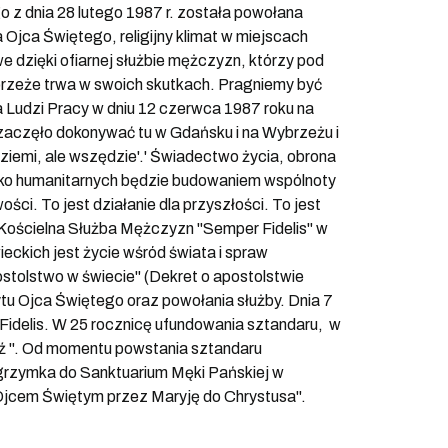
 z dnia 28 lutego 1987 r. została powołana
Ojca Świętego, religijny klimat w miejscach
dzięki ofiarnej służbie mężczyzn, którzy pod
ybrzeże trwa w swoich skutkach. Pragniemy być
 Ludzi Pracy w dniu 12 czerwca 1987 roku na
 zaczęło dokonywać tu w Gdańsku i na Wybrzeżu i
j ziemi, ale wszędzie'.' Świadectwo życia, obrona
ęboko humanitarnych będzie budowaniem wspólnoty
i. To jest działanie dla przyszłości. To jest
 Kościelna Służba Mężczyzn "Semper Fidelis" w
eckich jest życie wśród świata i spraw
tolstwo w świecie" (Dekret o apostolstwie
bytu Ojca Świętego oraz powołania służby. Dnia 7
 Fidelis. W 25 rocznicę ufundowania sztandaru, w
dź ". Od momentu powstania sztandaru
lgrzymka do Sanktuarium Męki Pańskiej w
 Ojcem Świętym przez Maryję do Chrystusa".