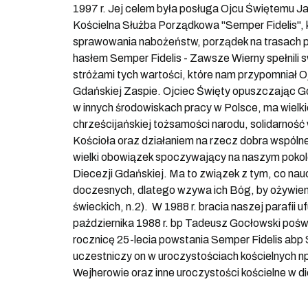
1997 r. Jej celem była posługa Ojcu Świętemu Ja
Kościelna Służba Porządkowa "Semper Fidelis", k
sprawowania nabożeństw, porządek na trasach pr
hasłem Semper Fidelis - Zawsze Wierny spełnili
stróżami tych wartości, które nam przypomniał 
Gdańskiej Zaspie. Ojciec Święty opuszczając Gd
w innych środowiskach pracy w Polsce, ma wielkie 
chrześcijańskiej tożsamości narodu, solidarność
Kościoła oraz działaniem na rzecz dobra wspólne
wielki obowiązek spoczywający na naszym pokol
Diecezji Gdańskiej. Ma to związek z tym, co nau
doczesnych, dlatego wzywa ich Bóg, by ożywien
świeckich, n.2). W 1988 r. bracia naszej parafii
października 1988 r. bp Tadeusz Gocłowski poświ
rocznicę 25-lecia powstania Semper Fidelis abp
uczestniczy on w uroczystościach kościelnych 
Wejherowie oraz inne uroczystości kościelne w 