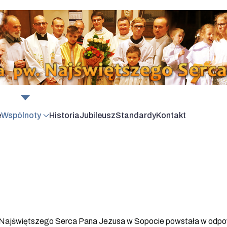
e
Wspólnoty
Historia
Jubileusz
Standardy
Kontakt
ii Najświętszego Serca Pana Jezusa w Sopocie powstała w odp